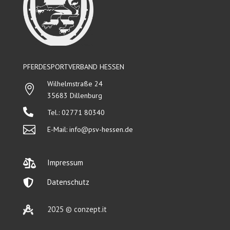
PFERDESPORTVERBAND HESSEN
Wilhelmstraße 24

35683 Dillenburg

Tel.: 02771 80340

E-Mail:
info@psv-hessen.de

Impressum

Datenschutz

2025 © conzept.it