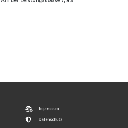
von der Leistungsklasse 7, als

Impressum

Datenschutz