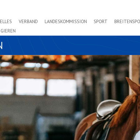
ELLES
VERBAND
LANDESKOMMISSION
SPORT
BREITENSP
IGIEREN
N