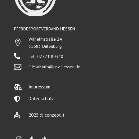
PFERDESPORTVERBAND HESSEN
Wilhelmstraße 24

35683 Dillenburg

Tel.: 02771 80340

E-Mail:
info@psv-hessen.de

Impressum

Datenschutz

2025 © conzept.it