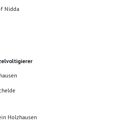
of Nidda
zelvoltigierer
zhausen
chelde
tein Holzhausen