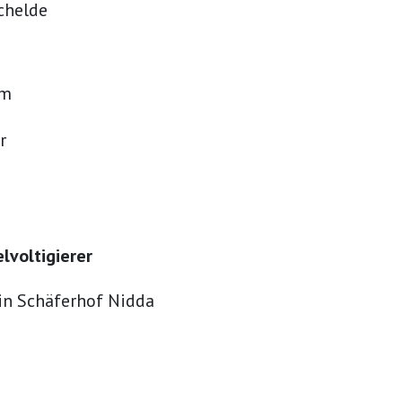
chelde
im
r
lvoltigierer
ein Schäferhof Nidda