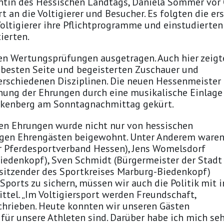
ntin des Hessischen Landtags, Daniela Sommer vor
an die Voltigierer und Besucher. Es folgten die er
oltigierer ihre Pflichtprogramme und einstudierten
ierten.
n Wertungsprüfungen ausgetragen. Auch hier zeigt
er besten Seite und begeisterten Zuschauer und
rschiedenen Disziplinen. Die neuen Hessenmeister
fnung der Ehrungen durch eine musikalische Einlage
ankenberg am Sonntagnachmittag gekürt.
n Ehrungen wurde nicht nur von hessischen
nigen Ehrengästen beigewohnt. Unter Anderem ware
r Pferdesportverband Hessen), Jens Womelsdorf
iedenkopf), Sven Schmidt (Bürgermeister der Stadt
rsitzender des Sportkreises Marburg-Biedenkopf)
ports zu sichern, müssen wir auch die Politik mit i
tel. „Im Voltigiersport werden Freundschaft,
chrieben. Heute konnten wir unseren Gästen
 für unsere Athleten sind. Darüber habe ich mich se