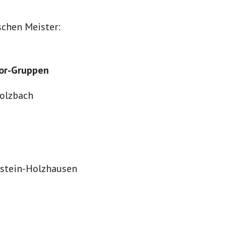
schen Meister:
ior-Gruppen
olzbach
nstein-Holzhausen