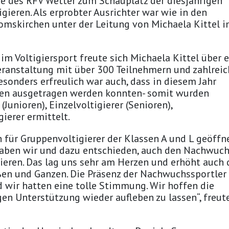
ge des RFV Wetter zum Schauplatz der diesjährigen
gieren. Als erprobter Ausrichter war wie in den
omskirchen unter der Leitung von Michaela Kittel 
 im Voltigiersport freute sich Michaela Kittel über 
ranstaltung mit über 300 Teilnehmern und zahlrei
sonders erfreulich war auch, dass in diesem Jahr
men ausgetragen werden konnten- somit wurden
Junioren), Einzelvoltigierer (Senioren),
ierer ermittelt.
 für Gruppenvoltigierer der Klassen A und L geöffne
haben wir und dazu entschieden, auch den Nachwuc
rieren. Das lag uns sehr am Herzen und erhöht auch 
ßen und Ganzen. Die Präsenz der Nachwuchssportler
 wir hatten eine tolle Stimmung. Wir hoffen die
en Unterstützung wieder aufleben zu lassen“, freut