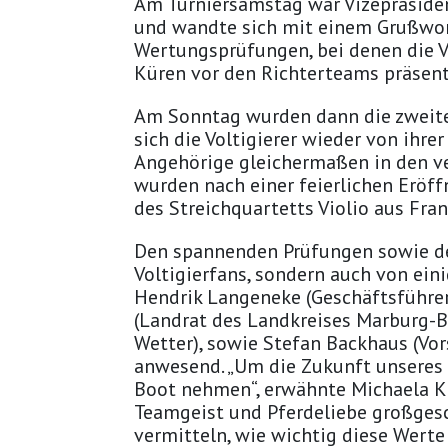
Am Turniersamstag war Vizepräside
und wandte sich mit einem Grußwort 
Wertungsprüfungen, bei denen die V
Küren vor den Richterteams präsent
Am Sonntag wurden dann die zweite
sich die Voltigierer wieder von ihr
Angehörige gleichermaßen in den ve
wurden nach einer feierlichen Eröf
des Streichquartetts Violio aus Fr
Den spannenden Prüfungen sowie de
Voltigierfans, sondern auch von ei
Hendrik Langeneke (Geschäftsführe
(Landrat des Landkreises Marburg-B
Wetter), sowie Stefan Backhaus (Vo
anwesend. „Um die Zukunft unseres S
Boot nehmen“, erwähnte Michaela Kit
Teamgeist und Pferdeliebe großges
vermitteln, wie wichtig diese Werte