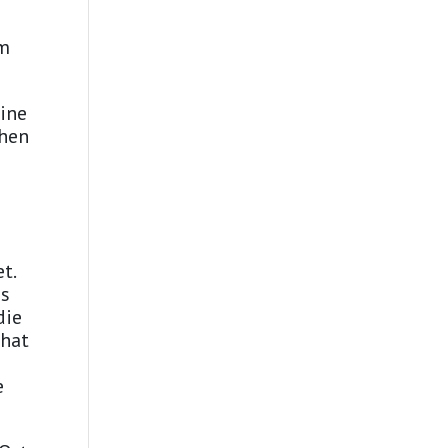
im
eine
chen
t.
hs
die
 hat
e