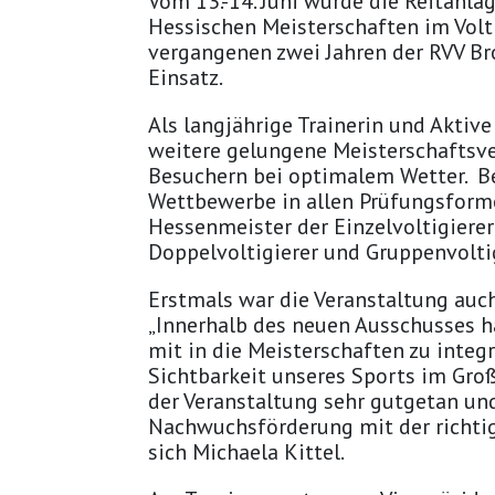
Vom 13.-14. Juni wurde die Reitanla
Hessischen Meisterschaften im Volti
vergangenen zwei Jahren der RVV Br
Einsatz.
Als langjährige Trainerin und Aktive
weitere gelungene Meisterschaftsve
Besuchern bei optimalem Wetter. Be
Wettbewerbe in allen Prüfungsfor
Hessenmeister der Einzelvoltigierer (
Doppelvoltigierer und Gruppenvoltig
Erstmals war die Veranstaltung auch
„Innerhalb des neuen Ausschusses 
mit in die Meisterschaften zu integ
Sichtbarkeit unseres Sports im Gro
der Veranstaltung sehr gutgetan und
Nachwuchsförderung mit der richtig
sich Michaela Kittel.