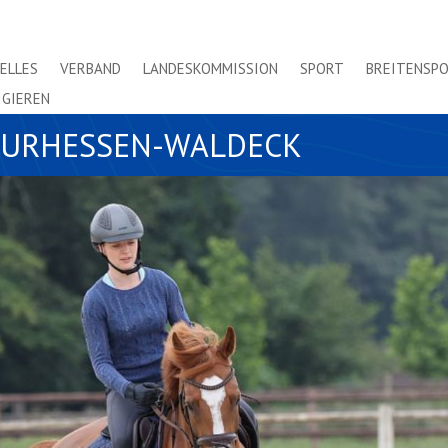
ELLES
VERBAND
LANDESKOMMISSION
SPORT
BREITENSP
IGIEREN
URHESSEN-WALDECK