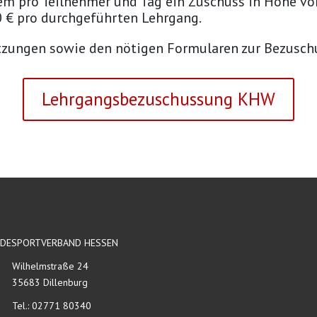
em pro Teilnehmer und Tag ein Zuschuss in Höhe vo
0 € pro durchgeführten Lehrgang.
etzungen sowie den nötigen Formularen zur Bezusch
Lehrgangsbezuschussung KHW
RDESPORTVERBAND HESSEN
Wilhelmstraße 24
35683 Dillenburg
Tel.: 02771 80340