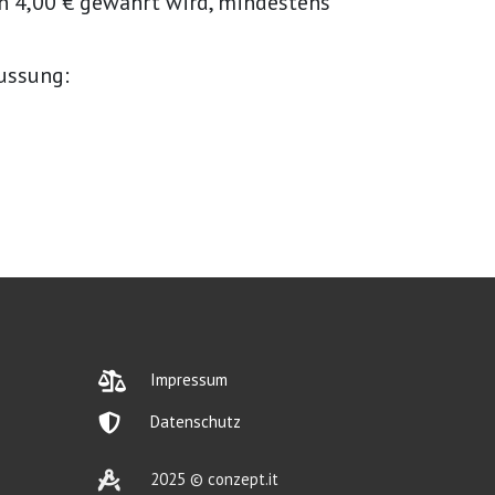
n 4,00 € gewährt wird, mindestens
ussung:

Impressum

Datenschutz

2025 © conzept.it