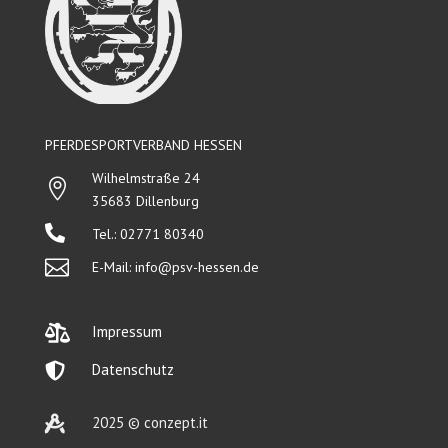
PFERDESPORTVERBAND HESSEN
Wilhelmstraße 24

35683 Dillenburg

Tel.: 02771 80340

E-Mail:
info@psv-hessen.de

Impressum

Datenschutz

2025 © conzept.it