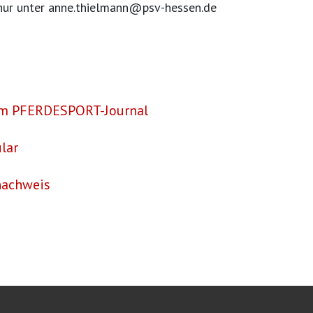
l nur unter anne.thielmann@psv-hessen.de
im PFERDESPORT-Journal
lar
achweis