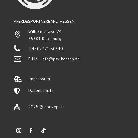
PFERDESPORTVERBAND HESSEN
Wilhelmstraße 24

35683 Dillenburg

Tel.: 02771 80340

E-Mail:
info@psv-hessen.de

Impressum

Datenschutz

2025 © conzept.it