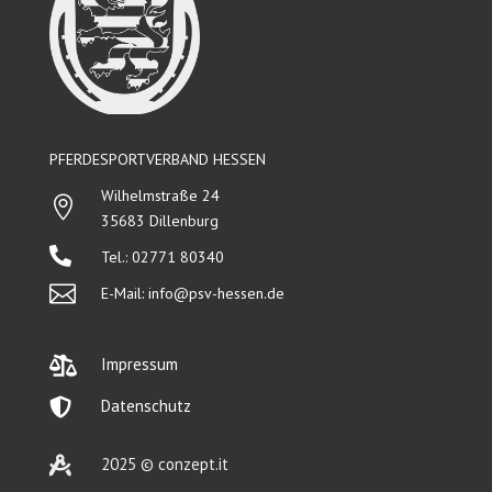
PFERDESPORTVERBAND HESSEN
Wilhelmstraße 24

35683 Dillenburg

Tel.: 02771 80340

E-Mail:
info@psv-hessen.de

Impressum

Datenschutz

2025 © conzept.it