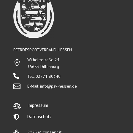
PFERDESPORTVERBAND HESSEN
Wilhelmstraße 24

35683 Dillenburg

Tel.: 02771 80340

E-Mail:
info@psv-hessen.de

Impressum

Datenschutz

2025 © conzept.it