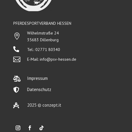
PFERDESPORTVERBAND HESSEN
Wilhelmstraße 24

35683 Dillenburg

Tel.: 02771 80340

E-Mail:
info@psv-hessen.de

Impressum

Datenschutz

2025 © conzept.it