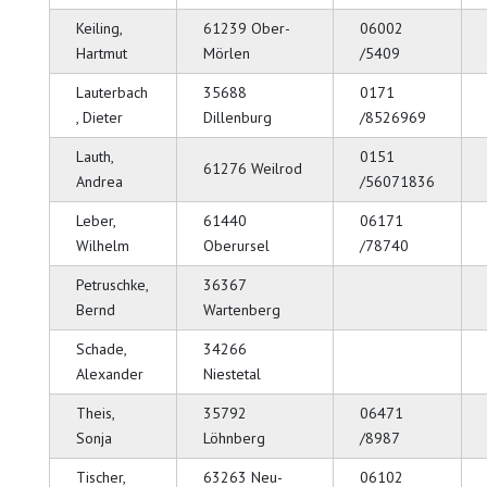
Keiling,
61239 Ober-
06002
Hartmut
Mörlen
/5409
Lauterbach
35688
0171
, Dieter
Dillenburg
/8526969
Lauth,
0151
61276 Weilrod
Andrea
/56071836
Leber,
61440
06171
Wilhelm
Oberursel
/78740
Petruschke,
36367
Bernd
Wartenberg
Schade,
34266
Alexander
Niestetal
Theis,
35792
06471
Sonja
Löhnberg
/8987
Tischer,
63263 Neu-
06102