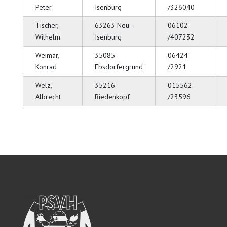
Peter
Isenburg
/326040
Tischer,
63263 Neu-
06102
Wilhelm
Isenburg
/407232
Weimar,
35085
06424
Konrad
Ebsdorfergrund
/2921
Welz,
35216
015562
Albrecht
Biedenkopf
/23596