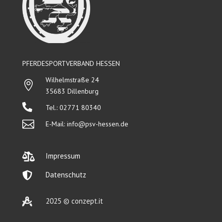
PFERDESPORTVERBAND HESSEN
Wilhelmstraße 24

35683 Dillenburg

Tel.: 02771 80340

E-Mail:
info@psv-hessen.de

Impressum

Datenschutz

2025 © conzept.it