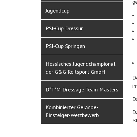
g
Jugendcup
PSJ-Cup Dressur
PSJ-Cup Springen
Hessisches Jugendchampionat
der G&G Reitsport GmbH
D
i
D*T*M Dressage Team Masters
D
Kombinierter Gelände-
D
Einsteiger-Wettbewerb
S