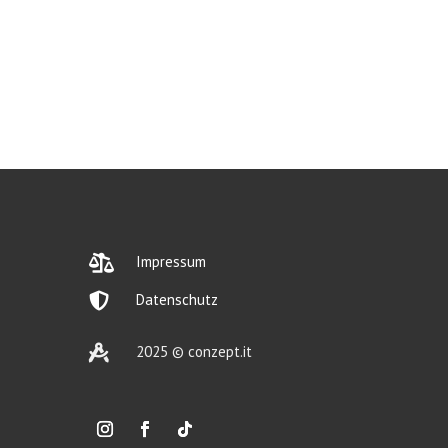

Impressum

Datenschutz

2025 © conzept.it