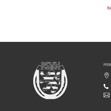
8
PFE


