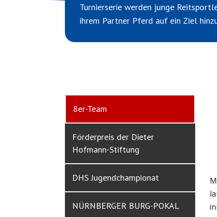
Turnierserie werden junge Reitsportl
ihrem Partner Pferd auf ein Ziel hinz
8er-Team
Förderpreis der Dieter
Hofmann-Stiftung
DHS Jugendchampionat
M
l
NÜRNBERGER BURG-POKAL
i